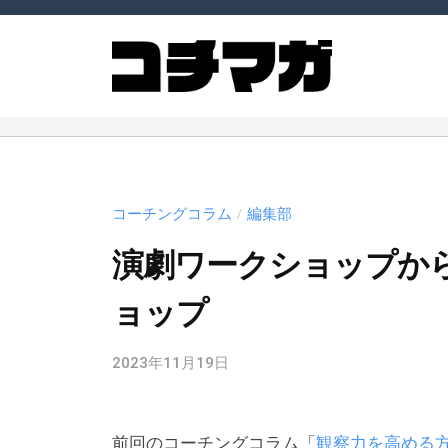
ー
コ
チ
ン
ン
テ
グ
ン
コ
コ
マ
ツ
ー
ー
ガ
へ
チ
ジ
チ
ス
ン
や
ン
コーチングコラム
編集部
/
（
キ
コ
グ
コ
ー
ッ
演劇ワークショップか
マ
チ
チ
プ
ガ
ョップ
マ
ン
ガ
ジ
グ
）
2023年11月19日
b
ン
に
y
関
（
c
連
コ
前回のコーチングコラム「
観察力を高める
m