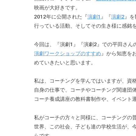
す
チ
_
映画が大好きです。
る
a
マ
2012年に公開された『
演劇1
』『
演劇2
』を
記
d
行っている活動、そしてその生き様に感銘
ガ
事
m
）
を
i
今回は、『演劇1』『演劇2』での平田さん
中
n
演劇ワークショップのすすめ
』から知恵を
心
めていきたいと思います。
に
、
私は、コーチングを学んではいますが、資
イ
自身の仕事で、コーチやコーチング関連団
ン
コーチ養成講座の教科書制作や、イベント
フ
ォ
グ
私がコーチの方々と同様に、コーチングの
ラ
世界、この社会、子ども達の学校生活が、
フ
らです。