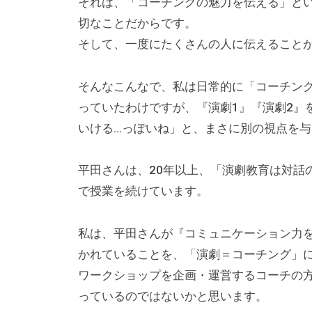
それは、「コーチングの魅力を伝える」と
を
切なことだからです。
お
そして、一度にたくさんの人に伝えること
届
け
そんなこんなで、私は日常的に「コーチン
し
っていたわけですが、『演劇1』『演劇2』
て
いける…っぽいね」と、まさに別の視点を
い
ま
す
平田さんは、20年以上、「演劇教育は対話
。
で授業を続けています。
私は、平田さんが『コミュニケーション力を
かれていることを、「演劇＝コーチング」
ワークショップを企画・運営するコーチの
っているのではないかと思います。