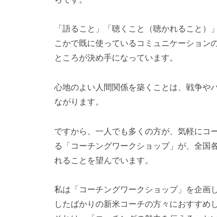
ィ
ッ
「語ること」「聴くこと（聴かれること）
ク
こかで既に使っているコミュニケーション
や
ところが決め手になっています。
セ
ミ
心地のよい人間関係を築くことは、戦争や
ナ
ながります。
ー
な
ですから、一人でも多くの方が、気軽にコ
ど
る「コーチングワークショップ」が、全国
幅
れることを望んでいます。
広
い
私は「コーチングワークショップ」を企画
情
したばかりの新米コーチの方々におすすめ
報