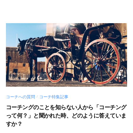
d
m
i
n
コーチへの質問
コーチ特集記事
/
コーチングのことを知らない人から「コーチング
って何？」と聞かれた時、どのように答えていま
すか？