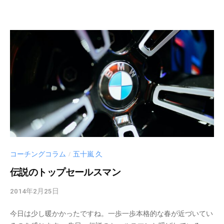
m
i
n
コーチングコラム
五十嵐 久
/
伝説のトップセールスマン
2014年2月25日
b
y
今日は少し暖かかったですね。一歩一歩本格的な春が近づいてい
c