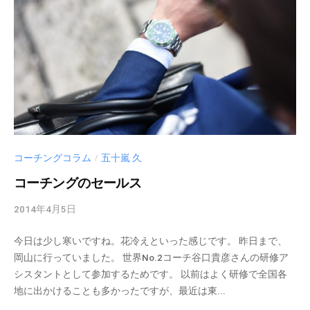
コーチングコラム
五十嵐 久
/
コーチングのセールス
2014年4月5日
b
y
今日は少し寒いですね。花冷えといった感じです。 昨日まで、
c
岡山に行っていました。 世界No.2コーチ谷口貴彦さんの研修ア
m
シスタントとして参加するためです。 以前はよく研修で全国各
_
地に出かけることも多かったですが、最近は東...
a
d