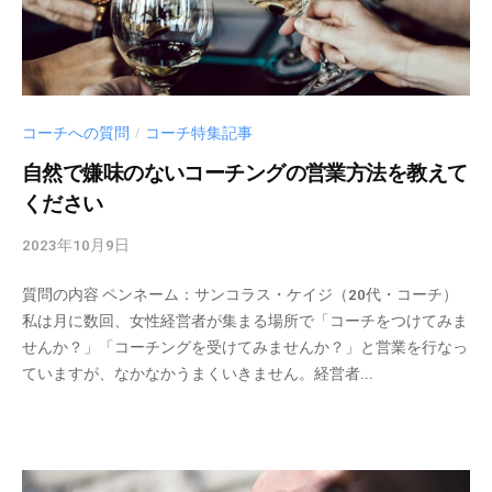
コーチへの質問
コーチ特集記事
/
自然で嫌味のないコーチングの営業方法を教えて
ください
2023年10月9日
b
y
質問の内容 ペンネーム：サンコラス・ケイジ（20代・コーチ）
c
私は月に数回、女性経営者が集まる場所で「コーチをつけてみま
m
せんか？」「コーチングを受けてみませんか？」と営業を行なっ
_
ていますが、なかなかうまくいきません。経営者...
a
d
m
i
n