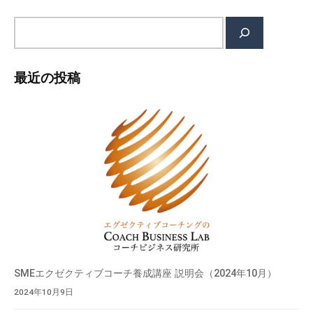
ジ
送
検
り
索
最近の投稿
SMEエクゼクティブコーチ養成講座 説明会（2024年10月）
2024年10月9日