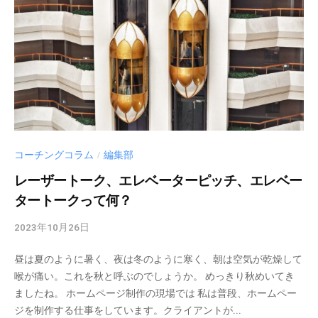
す
。
コーチングコラム
編集部
/
レーザートーク、エレベーターピッチ、エレベー
タートークって何？
2023年10月26日
b
y
昼は夏のように暑く、夜は冬のように寒く、朝は空気が乾燥して
c
喉が痛い。これを秋と呼ぶのでしょうか。 めっきり秋めいてき
m
ましたね。 ホームページ制作の現場では 私は普段、ホームペー
_
ジを制作する仕事をしています。クライアントが...
a