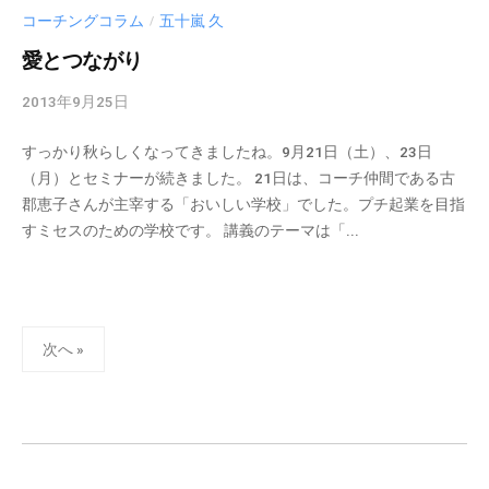
コーチングコラム
五十嵐 久
/
愛とつながり
2013年9月25日
b
y
すっかり秋らしくなってきましたね。9月21日（土）、23日
c
（月）とセミナーが続きました。 21日は、コーチ仲間である古
m
郡恵子さんが主宰する「おいしい学校」でした。プチ起業を目指
_
すミセスのための学校です。 講義のテーマは「...
a
d
m
i
投
n
次へ »
稿
の
ペ
ー