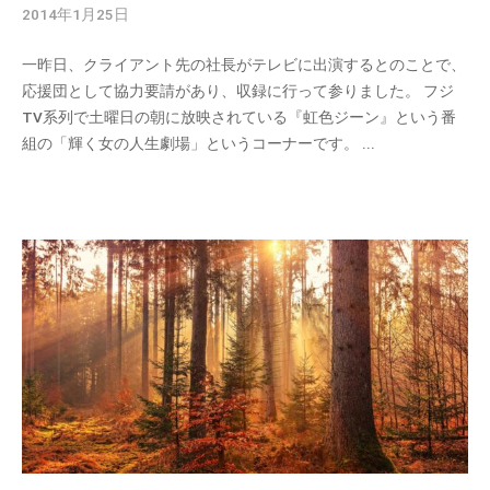
2014年1月25日
b
y
一昨日、クライアント先の社長がテレビに出演するとのことで、
c
応援団として協力要請があり、収録に行って参りました。 フジ
m
TV系列で土曜日の朝に放映されている『虹色ジーン』という番
_
組の「輝く女の人生劇場」というコーナーです。 ...
a
d
m
i
n