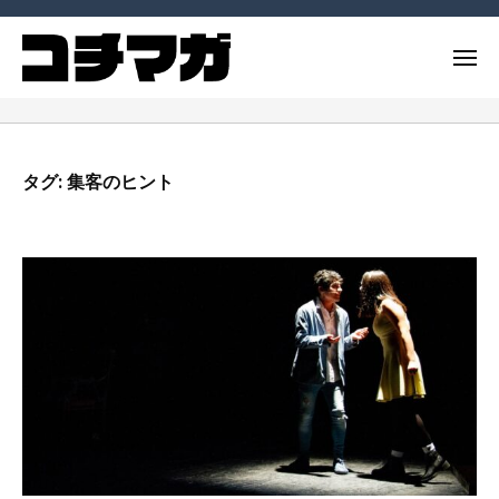
ー
コ
ー
チ
ン
メ
ン
テ
ニ
グ
コ
ュ
コ
ン
マ
ー
ー
ー
ツ
ガ
チ
チ
へ
ジ
タグ:
集客のヒント
や
ン
ス
ン
コ
グ
キ
（
ー
ッ
コ
マ
チ
チ
プ
ガ
ン
マ
ジ
グ
ガ
ン
に
）
（
関
連
コ
す
チ
る
マ
記