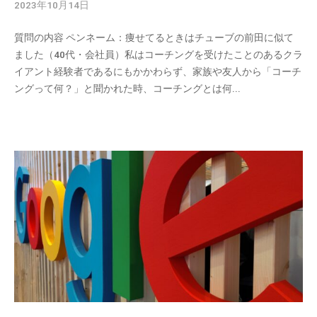
2023年10月14日
b
y
質問の内容 ペンネーム：痩せてるときはチューブの前田に似て
c
ました（40代・会社員）私はコーチングを受けたことのあるクラ
m
イアント経験者であるにもかかわらず、家族や友人から「コーチ
_
ングって何？」と聞かれた時、コーチングとは何...
a
d
m
i
n