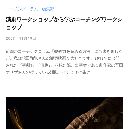
ガ
事
コーチングコラム
編集部
）
/
を
演劇ワークショップから学ぶコーチングワークシ
中
ョップ
心
に
2023年11月19日
b
、
y
イ
前回のコーチングコラム「観察力を高める方法」にも書きました
c
ン
が、私は想田和弘さんの観察映画が大好きです。2012年に公開
m
フ
された『演劇1』『演劇2』を観た際、出演者である劇作家の平田
_
ォ
オリザさんの行っている活動、そしてその生き...
a
グ
d
ラ
m
フ
i
ィ
n
ッ
ク
や
セ