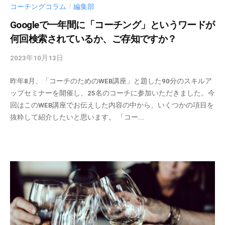
コーチングコラム
編集部
/
Googleで一年間に「コーチング」というワードが
何回検索されているか、ご存知ですか？
2023年10月13日
b
y
昨年8月、「コーチのためのWEB講座」と題した90分のスキルア
c
ップセミナーを開催し、25名のコーチに参加いただきました。今
m
回はこのWEB講座でお伝えした内容の中から、いくつかの項目を
_
抜粋して紹介したいと思います。 「コー...
a
d
m
i
n