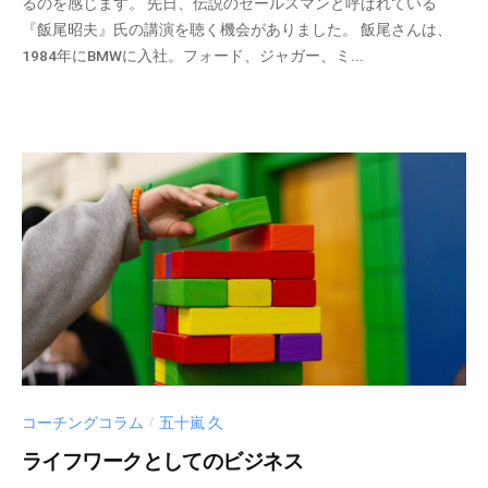
るのを感じます。 先日、伝説のセールスマンと呼ばれている
m
『飯尾昭夫』氏の講演を聴く機会がありました。 飯尾さんは、
_
1984年にBMWに入社。フォード、ジャガー、ミ...
a
d
m
i
n
コーチングコラム
五十嵐 久
/
ライフワークとしてのビジネス