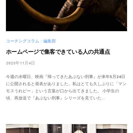
ミ
ナ
ー
な
ど
コーチングコラム
編集部
/
幅
広
ホームページで集客できている人の共通点
い
2023年11月4日
b
情
y
報
今週の水曜日、映画『帰ってきたあぶない刑事』が来年5月24日
c
を
に公開されると発表がありました。私はとても久しぶりに「マン
m
お
モスうれピー」という言葉が口から出てきました。 小学生の
_
届
頃、再放送で『あぶない刑事』シリーズを見ていた...
a
け
d
し
m
て
i
い
n
ま