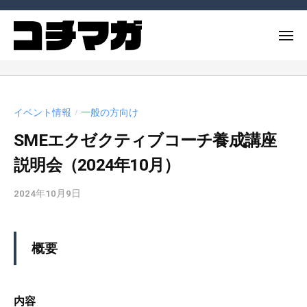
ー
コ
ー
チ
ン
メ
ン
テ
ニ
グ
コ
ュ
コ
ン
マ
ー
ー
ー
ツ
ガ
チ
チ
へ
ジ
イベント情報
一般の方向け
や
/
ン
ス
ン
コ
SMEエクゼクティブコーチ養成講座
グ
キ
（
ー
ッ
コ
マ
説明会（2024年10月）
チ
チ
プ
ガ
ン
マ
2024年10月9日
b
/
ジ
グ
ガ
y
0
ン
に
）
c
件
（
関
m
の
概要
連
コ
_
コ
す
チ
a
メ
る
マ
d
ン
内容
記