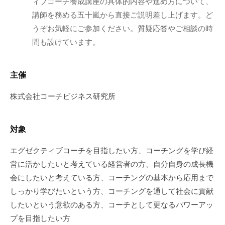
ィブコーチ養成講座の具体的内容や進め方について、
ミ
講師を務める五十嵐から直接ご説明差し上げます。ど
ナ
うぞお気軽にご参加ください。質疑応答やご相談の時
ー
間も設けています。
な
ど
幅
主催
広
株式会社コーチビジネス研究所
い
情
報
対象
を
お
エグゼクティブコーチを目指したい方、コーチングを学び経
届
営に活かしたいと考えている経営者の方、自分自身の成長機
け
会にしたいと考えている方、コーチングの基本から応用まで
し
しっかり学びたいという方、コーチングを通して社会に貢献
て
したいという意欲のある方、コーチとして更なるパワーアッ
い
プを目指したい方
ま