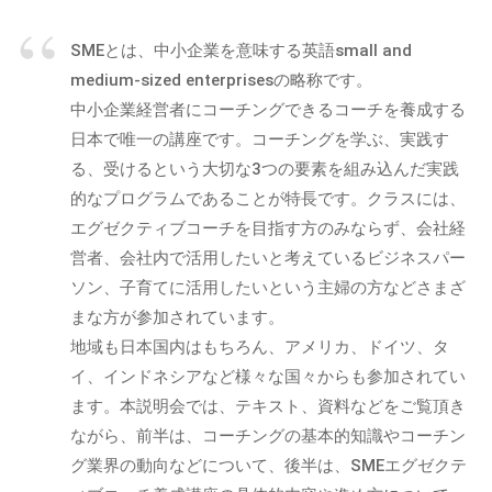
m
ト
ガ
事
i
）
を
SMEとは、中小企業を意味する英語small and
n
中
medium-sized enterprisesの略称です。
心
中小企業経営者にコーチングできるコーチを養成する
に
日本で唯一の講座です。コーチングを学ぶ、実践す
、
る、受けるという大切な3つの要素を組み込んだ実践
イ
的なプログラムであることが特長です。クラスには、
ン
エグゼクティブコーチを目指す方のみならず、会社経
フ
営者、会社内で活用したいと考えているビジネスパー
ォ
ソン、子育てに活用したいという主婦の方などさまざ
グ
まな方が参加されています。
ラ
地域も日本国内はもちろん、アメリカ、ドイツ、タ
フ
イ、インドネシアなど様々な国々からも参加されてい
ィ
ッ
ます。本説明会では、テキスト、資料などをご覧頂き
ク
ながら、前半は、コーチングの基本的知識やコーチン
や
グ業界の動向などについて、後半は、SMEエグゼクテ
セ