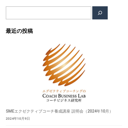
ミ
検
ナ
索
ー
な
最近の投稿
ど
幅
広
い
情
報
を
お
届
け
し
SMEエクゼクティブコーチ養成講座 説明会（2024年10月）
て
2024年10月9日
い
ま