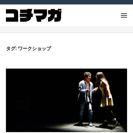
ー
コ
ー
チ
ン
メ
ン
テ
ニ
グ
コ
ュ
コ
ン
マ
ー
ー
ー
ツ
ガ
チ
チ
へ
ジ
タグ:
ワークショップ
や
ン
ス
ン
コ
グ
キ
（
ー
ッ
コ
マ
チ
チ
プ
ガ
ン
マ
ジ
グ
ガ
ン
に
）
（
関
連
コ
す
チ
る
マ
記