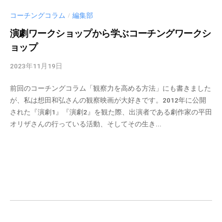
ガ
事
コーチングコラム
編集部
）
/
を
演劇ワークショップから学ぶコーチングワークシ
中
ョップ
心
に
2023年11月19日
b
、
y
イ
前回のコーチングコラム「観察力を高める方法」にも書きました
c
ン
が、私は想田和弘さんの観察映画が大好きです。2012年に公開
m
フ
された『演劇1』『演劇2』を観た際、出演者である劇作家の平田
_
ォ
オリザさんの行っている活動、そしてその生き...
a
グ
d
ラ
m
フ
i
ィ
n
ッ
ク
や
セ