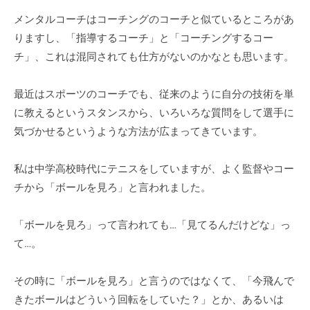
ミ
メンタルコーチはコーチングのコーチと似ているところがあ
ナ
りますし、「指導するコーチ」と「コーチングするコー
ー
チ」、これは混同されても仕方がないのかなとも思います。
な
ど
最近はスポーツのコーチでも、従来のように自分の技術を単
幅
に教えるというスタンスから、いろいろな質問をして選手に
広
気づかせるというような方法が広まってきています。
い
情
私は中学高校時代にテニスをしていますが、よく監督やコー
報
を
チから「ボールを見ろ」と言われました。
お
届
「ボールを見ろ」って言われても…「見てるんだけどな」っ
け
て…。
し
て
その時に「ボールを見ろ」と言うのではなくて、「今飛んで
い
きたボールはどういう回転をしていた？」とか、あるいは
ま