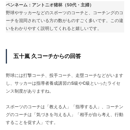
ガ
d
ペンネーム：アントニオ猪林（50代・主婦）
事
）
m
野球やサッカーなどのスポーツのコーチと、コーチングのコ
を
i
中
ーチを混同されている方の数がものすごく多いです。この違
n
心
いをわかりやすく説明してくれると嬉しいです。
に
、
イ
五十嵐 久コーチからの回答
ン
フ
ォ
野球には打撃コーチ、投手コーチ、走塁コーチなどがいます
グ
し、サッカーは指導者養成講習のS級やC級といったライセ
ラ
ンス制度がありますね。
フ
ィ
スポーツのコーチは「教える人」「指導する人」、コーチン
ッ
ク
グのコーチは「気づきを与える人」「相手が自ら考え、行動
や
することを促す人」です。
セ