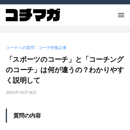
ー
コ
ー
チ
ン
メ
ン
テ
ニ
グ
コ
ュ
コ
ン
マ
ー
ー
ー
ツ
ガ
チ
チ
へ
ジ
コーチへの質問
コーチ特集記事
や
/
ン
ス
ン
コ
「スポーツのコーチ」と「コーチング
グ
キ
（
ー
ッ
コ
マ
のコーチ」は何が違うの？わかりやす
チ
チ
プ
ガ
ン
く説明して
マ
ジ
グ
ガ
ン
に
2023年10月18日
b
）
（
関
y
連
c
コ
m
す
質問の内容
チ
_
る
マ
a
記