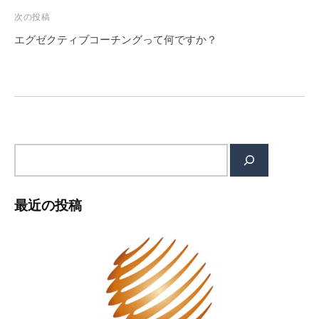
ゲ
次の投稿
ー
エグゼクティブコーチングって何ですか？
シ
ョ
ン
検
索
最近の投稿