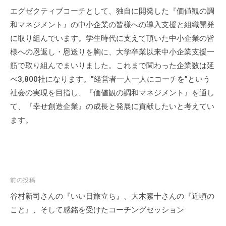
エグゼクティブコーチとして、独自に開発した『価値観の調
和マネジメント』の中小企業の皆様への導入支援と組織開発
に取り組んでいます。学生時代に支えて頂いた中小企業の皆
様への恩返し・恩送りを胸に、大学卒業以来中小企業支援一
筋で取り組んでまいりました。これまで関わった企業数は延
べ3,800社になります。”経営者一人一人にコーチを”という
社会の実現を目指し、『価値観の調和マネジメント』を通し
て、『幸せ創造企業』の成長と発展に貢献したいと考えてい
ます。
投
前の投稿
稿
谷村新司さんの『いい日旅立ち』、大木素十さんの『近頃の
ナ
こと』、そして感銘を受けたコーチングセッション
ビ