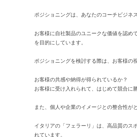
を
お
ポジショニングは、あなたのコーチビジネ
届
け
お客様に自社製品のユニークな価値を認め
し
を目的にしています。
て
い
ポジショニングを検討する際は、お客様の
ま
す
お客様の共感や納得が得られているか？
。
お客様に受け入れられて、はじめて競合に
また、個人や企業のイメージとの整合性が
イタリアの「フェラーリ」は、高品質のス
れています。