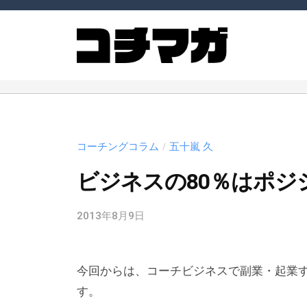
ー
コ
チ
ン
ン
テ
グ
ン
コ
コ
マ
ツ
ー
ー
ガ
へ
チ
ジ
チ
ス
ン
や
ン
コーチングコラム
五十嵐 久
/
（
キ
コ
グ
コ
ー
ッ
ビジネスの80％はポジ
マ
チ
チ
プ
ガ
マ
ン
2013年8月9日
b
ガ
ジ
グ
y
）
ン
に
c
今回からは、コーチビジネスで副業・起業
m
関
（
_
す。
連
コ