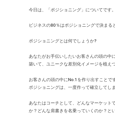
a
す
チ
d
今日は、「ポジショニング」についてです
る
マ
m
記
i
ガ
事
ビジネスの80％はポジショニングで決まる
n
）
を
中
ポジショニングとは何でしょうか?
心
に
あなたがお手伝いしたいお客さんの頭の中
、
築いて、ユニークな差別化イメージを植え
イ
ン
お客さんの頭の中にNo.1を作り出すことで
フ
ポジショニングは、一度作って確立してし
ォ
グ
あなたはコーチとして、どんなマーケット
ラ
か？どんな肩書きを名乗っていくのか？と
フ