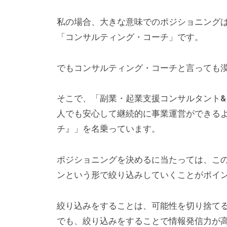
ィ
私の場合、大きな意味でのポジショニング
ッ
「コンサルティング・コーチ」です。
ク
や
でもコンサルティング・コーチと言っても
セ
ミ
そこで、「副業・起業支援コンサルタント
ナ
人でも安心して継続的に事業運営ができる
ー
チ』」を名乗っています。
な
ど
幅
ポジショニングを決めるに当たっては、こ
広
ンという形で絞り込みしていくことがポイ
い
情
絞り込みをすることは、可能性を切り捨て
報
でも、絞り込みをすることで情報発信力が