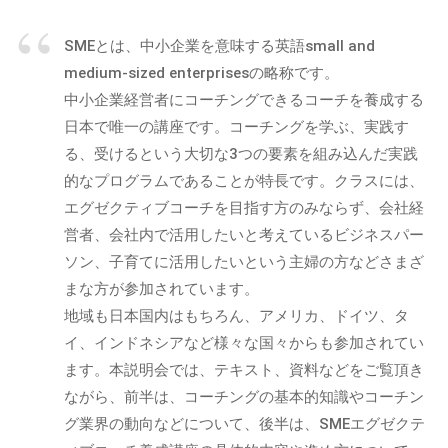
m
ガ
事
i
）
を
SMEとは、中小企業を意味する英語small and
n
中
medium-sized enterprisesの略称です。
心
中小企業経営者にコーチングできるコーチを養成する
に
日本で唯一の講座です。コーチングを学ぶ、実践す
、
る、受けるという大切な3つの要素を組み込んだ実践
イ
的なプログラムであることが特長です。クラスには、
ン
エグゼクティブコーチを目指す方のみならず、会社経
フ
営者、会社内で活用したいと考えているビジネスパー
ォ
ソン、子育てに活用したいという主婦の方などさまざ
グ
まな方が参加されています。
ラ
地域も日本国内はもちろん、アメリカ、ドイツ、タ
フ
イ、インドネシアなど様々な国々からも参加されてい
ィ
ッ
ます。本説明会では、テキスト、資料などをご覧頂き
ク
ながら、前半は、コーチングの基本的知識やコーチン
や
グ業界の動向などについて、後半は、SMEエグゼクテ
セ