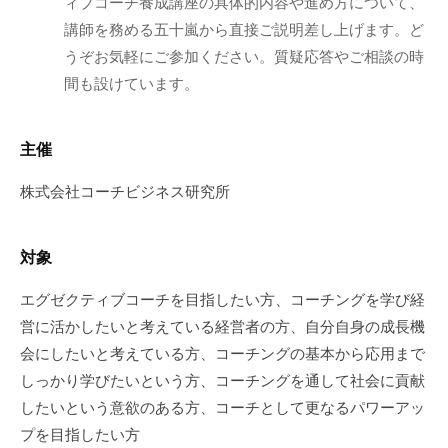
ィブコーチ養成講座の具体的内容や進め方について、
ミ
講師を務める五十嵐から直接ご説明差し上げます。ど
ナ
うぞお気軽にご参加ください。質疑応答やご相談の時
ー
間も設けています。
な
ど
幅
主催
広
株式会社コーチビジネス研究所
い
情
報
対象
を
お
エグゼクティブコーチを目指したい方、コーチングを学び経
届
営に活かしたいと考えている経営者の方、自分自身の成長機
け
会にしたいと考えている方、コーチングの基本から応用まで
し
しっかり学びたいという方、コーチングを通して社会に貢献
て
したいという意欲のある方、コーチとして更なるパワーアッ
い
プを目指したい方
ま