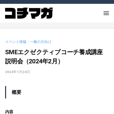
ー
コ
ー
チ
ン
メ
ン
テ
ニ
グ
コ
ュ
コ
ン
マ
ー
ー
ー
ツ
ガ
チ
チ
へ
ジ
イベント情報
一般の方向け
や
/
ン
ス
ン
コ
SMEエクゼクティブコーチ養成講座
グ
キ
（
ー
ッ
コ
マ
説明会（2024年2月）
チ
チ
プ
ガ
ン
マ
2024年1月24日
b
ジ
グ
ガ
y
ン
に
）
c
（
関
m
概要
連
コ
_
す
チ
a
る
マ
d
内容
記