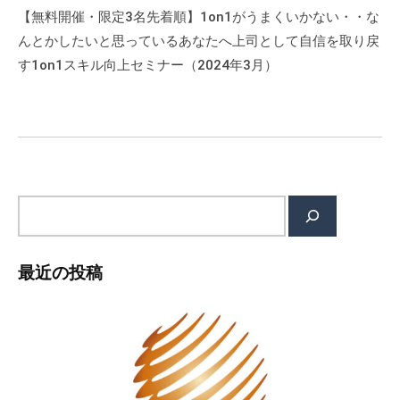
ー
【無料開催・限定3名先着順】1on1がうまくいかない・・な
シ
んとかしたいと思っているあなたへ上司として自信を取り戻
ョ
す1on1スキル向上セミナー（2024年3月）
ン
検
索
最近の投稿