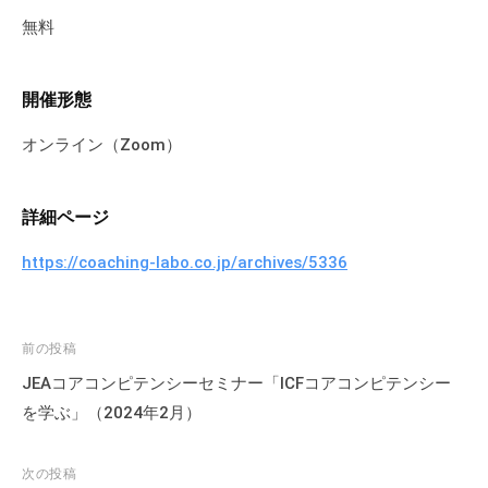
無料
開催形態
オンライン（Zoom）
詳細ページ
https://coaching-labo.co.jp/archives/5336
投
前の投稿
稿
JEAコアコンピテンシーセミナー「ICFコアコンピテンシー
ナ
を学ぶ」（2024年2月）
ビ
ゲ
次の投稿