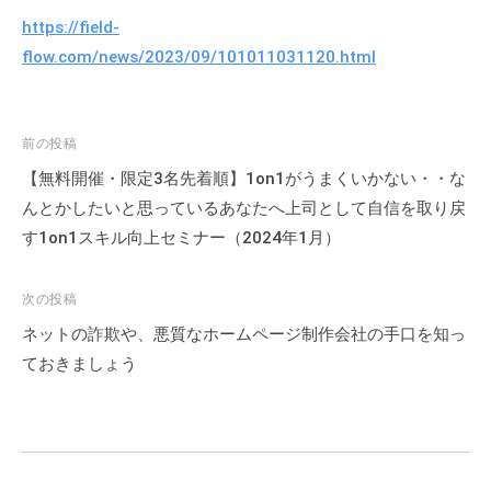
https://field-
flow.com/news/2023/09/101011031120.html
投
前の投稿
稿
【無料開催・限定3名先着順】1on1がうまくいかない・・な
ナ
んとかしたいと思っているあなたへ上司として自信を取り戻
ビ
す1on1スキル向上セミナー（2024年1月）
ゲ
ー
次の投稿
シ
ネットの詐欺や、悪質なホームページ制作会社の手口を知っ
ョ
ておきましょう
ン