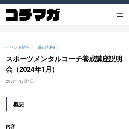
ー
コ
ー
チ
ン
メ
ン
テ
ニ
グ
コ
ュ
コ
ン
マ
ー
ー
ー
ツ
ガ
チ
チ
へ
ジ
イベント情報
一般の方向け
や
/
ン
ス
ン
コ
スポーツメンタルコーチ養成講座説明
グ
キ
（
ー
ッ
コ
マ
会（2024年1月）
チ
チ
プ
ガ
ン
マ
2023年12月1日
b
ジ
グ
ガ
y
ン
に
）
c
（
関
m
概要
連
コ
_
す
チ
a
る
マ
d
内容
記