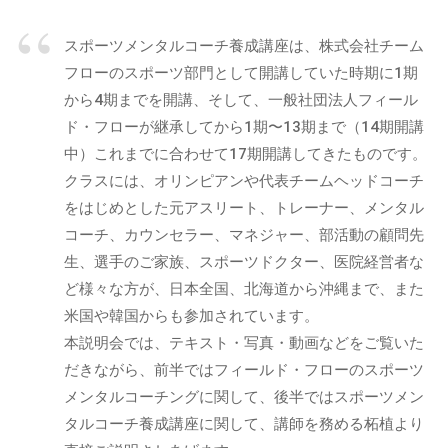
m
ガ
事
i
）
を
スポーツメンタルコーチ養成講座は、株式会社チーム
n
中
フローのスポーツ部門として開講していた時期に1期
心
から4期までを開講、そして、一般社団法人フィール
に
ド・フローが継承してから1期〜13期まで（14期開講
、
中）これまでに合わせて17期開講してきたものです。
イ
クラスには、オリンピアンや代表チームヘッドコーチ
ン
をはじめとした元アスリート、トレーナー、メンタル
フ
コーチ、カウンセラー、マネジャー、部活動の顧問先
ォ
生、選手のご家族、スポーツドクター、医院経営者な
グ
ど様々な方が、日本全国、北海道から沖縄まで、また
ラ
米国や韓国からも参加されています。
フ
本説明会では、テキスト・写真・動画などをご覧いた
ィ
ッ
だきながら、前半ではフィールド・フローのスポーツ
ク
メンタルコーチングに関して、後半ではスポーツメン
や
タルコーチ養成講座に関して、講師を務める柘植より
セ