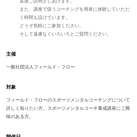
直接ご説明さしあげます。
ミ
また、講座で扱うコーチングを簡単に体験していただ
ナ
く時間も設けています。
ー
どうぞ気軽にご参加ください。
な
そして遠慮なくいろいろとご質問ください。
ど
幅
広
主催
い
一般社団法人フィールド・フロー
情
報
を
対象
お
届
フィールド・フローのスポーツメンタルコーチングについて
け
詳しく知りたい方、スポーツメンタルコーチ養成講座にご興
し
味のある方。
て
い
ま
開催日