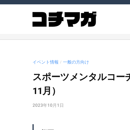
ー
コ
チ
ン
ン
テ
グ
ン
コ
コ
マ
ツ
ー
ー
ガ
へ
チ
ジ
チ
ス
ン
や
ン
イベント情報
一般の方向け
/
（
キ
コ
グ
コ
ー
ッ
スポーツメンタルコーチ
マ
チ
チ
プ
ガ
11月）
マ
ン
ガ
ジ
グ
）
2023年10月1日
b
ン
に
y
関
（
c
連
コ
m