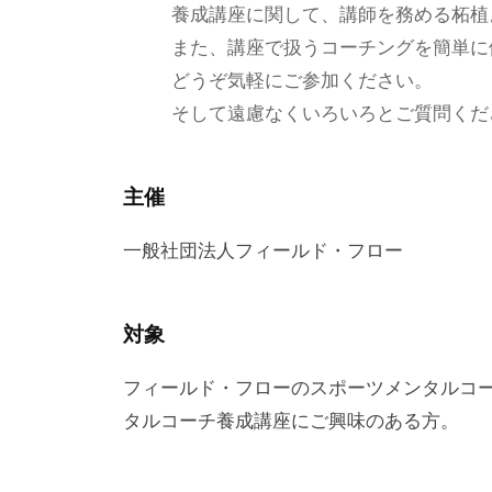
養成講座に関して、講師を務める柘植
ィ
また、講座で扱うコーチングを簡単に
ッ
どうぞ気軽にご参加ください。
ク
そして遠慮なくいろいろとご質問くだ
や
セ
ミ
主催
ナ
ー
一般社団法人フィールド・フロー
な
ど
対象
幅
広
フィールド・フローのスポーツメンタルコ
い
タルコーチ養成講座にご興味のある方。
情
報