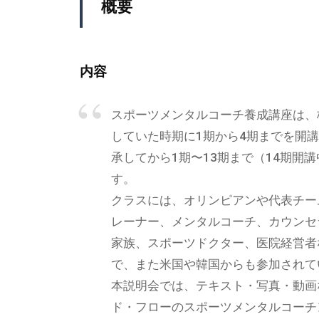
概要
す
チ
_
る
a
マ
記
d
ガ
事
内容
m
）
を
i
中
n
スポーツメンタルコーチ養成講座は、
心
していた時期に1期から4期までを開
に
承してから1期〜13期まで（14期開
、
す。
イ
クラスには、オリンピアンや代表チー
ン
レーナー、メンタルコーチ、カウンセ
フ
家族、スポーツドクター、医院経営者
ォ
で、また米国や韓国からも参加されて
グ
本説明会では、テキスト・写真・動画
ラ
ド・フローのスポーツメンタルコーチ
フ