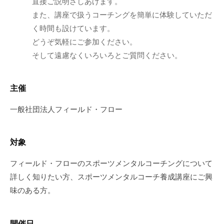
直接ご説明さしあげます。
ミ
また、講座で扱うコーチングを簡単に体験していただ
ナ
く時間も設けています。
ー
どうぞ気軽にご参加ください。
な
そして遠慮なくいろいろとご質問ください。
ど
幅
広
主催
い
一般社団法人フィールド・フロー
情
報
を
対象
お
届
フィールド・フローのスポーツメンタルコーチングについて
け
詳しく知りたい方、スポーツメンタルコーチ養成講座にご興
し
味のある方。
て
い
ま
開催日