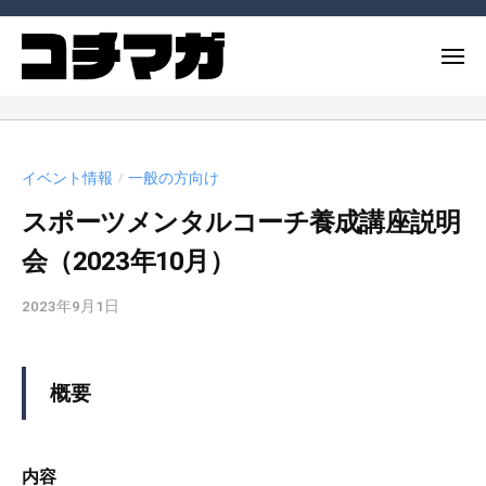
ー
コ
ー
チ
ン
メ
ン
テ
ニ
グ
コ
ュ
コ
ン
マ
ー
ー
ー
ツ
ガ
チ
チ
へ
ジ
イベント情報
一般の方向け
や
/
ン
ス
ン
コ
スポーツメンタルコーチ養成講座説明
グ
キ
（
ー
ッ
コ
マ
会（2023年10月）
チ
チ
プ
ガ
ン
マ
2023年9月1日
b
ジ
グ
ガ
y
ン
に
）
c
（
関
m
概要
連
コ
_
す
チ
a
る
マ
d
内容
記