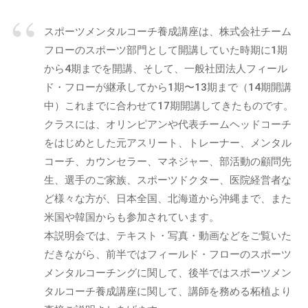
m
ガ
事
i
）
を
スポーツメンタルコーチ養成講座は、株式会社チーム
n
中
フローのスポーツ部門として開講していた時期に1期
心
から4期までを開講、そして、一般社団法人フィール
に
ド・フローが継承してから1期〜13期まで（14期開講
、
中）これまでに合わせて17期開講してきたものです。
イ
クラスには、オリンピアンや代表チームヘッドコーチ
ン
をはじめとした元アスリート、トレーナー、メンタル
フ
コーチ、カウンセラー、マネジャー、部活動の顧問先
ォ
生、選手のご家族、スポーツドクター、医院経営者な
グ
ど様々な方が、日本全国、北海道から沖縄まで、また
ラ
米国や韓国からも参加されています。
フ
本説明会では、テキスト・写真・動画などをご覧いた
ィ
ッ
だきながら、前半ではフィールド・フローのスポーツ
ク
メンタルコーチングに関して、後半ではスポーツメン
や
タルコーチ養成講座に関して、講師を務める柘植より
セ