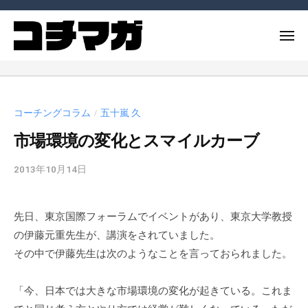
ー
コ
ー
チ
ン
メ
ン
テ
ニ
グ
コ
ュ
コ
ン
マ
ー
ー
ー
ツ
ガ
チ
チ
へ
ジ
コーチングコラム
五十嵐 久
や
/
ン
ス
ン
コ
市場環境の変化とスマイルカーブ
グ
キ
（
ー
ッ
コ
マ
チ
2013年10月14日
b
チ
プ
ガ
ン
y
マ
ジ
グ
c
ガ
ン
先日、東京国際フォーラムでイベントがあり、東京大学教授
に
m
）
（
の伊藤元重先生が、講演をされていました。
関
_
連
a
コ
その中で伊藤先生は次のようなことを言っておられました。
d
す
チ
m
る
「今、日本では大きな市場環境の変化が起きている。これま
マ
i
記