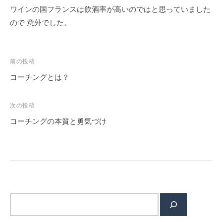
ワインの国フランスは飲酒率が高いのではと思っていました
ので 意外でした。
投
前の投稿
稿
コーチングとは？
ナ
ビ
次の投稿
ゲ
コーチングの本質と勇気づけ
ー
シ
ョ
ン
検
索