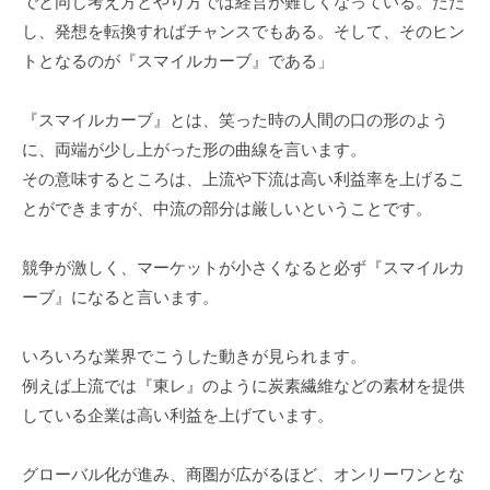
でと同じ考え方とやり方では経営が難しくなっている。ただ
ガ
n
事
し、発想を転換すればチャンスでもある。そして、そのヒン
）
を
トとなるのが『スマイルカーブ』である」
中
心
『スマイルカーブ』とは、笑った時の人間の口の形のよう
に
に、両端が少し上がった形の曲線を言います。
、
その意味するところは、上流や下流は高い利益率を上げるこ
イ
とができますが、中流の部分は厳しいということです。
ン
フ
ォ
競争が激しく、マーケットが小さくなると必ず『スマイルカ
グ
ーブ』になると言います。
ラ
フ
いろいろな業界でこうした動きが見られます。
ィ
例えば上流では『東レ』のように炭素繊維などの素材を提供
ッ
している企業は高い利益を上げています。
ク
や
グローバル化が進み、商圏が広がるほど、オンリーワンとな
セ