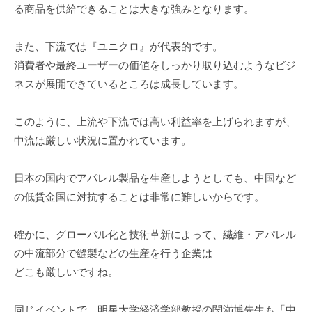
る商品を供給できることは大きな強みとなります。
ミ
ナ
また、下流では『ユニクロ』が代表的です。
ー
消費者や最終ユーザーの価値をしっかり取り込むようなビジ
な
ネスが展開できているところは成長しています。
ど
幅
広
このように、上流や下流では高い利益率を上げられますが、
い
中流は厳しい状況に置かれています。
情
報
日本の国内でアパレル製品を生産しようとしても、中国など
を
の低賃金国に対抗することは非常に難しいからです。
お
届
確かに、グローバル化と技術革新によって、繊維・アパレル
け
の中流部分で縫製などの生産を行う企業は
し
どこも厳しいですね。
て
い
同じイベントで、明星大学経済学部教授の関満博先生も「中
ま